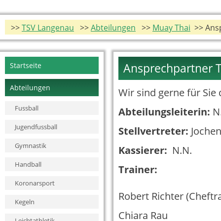
>>
TSV Langenau
>>
Abteilungen
>>
Muay Thai
>> Ans
Navigation
Startseite
Ansprechpartner 
überspringen
Abteilungen
Wir sind gerne für Sie 
Fussball
Abteilungsleiterin:
N
Jugendfussball
Stellvertreter:
Jochen
Gymnastik
Kassierer:
N.N.
Handball
Trainer:
Koronarsport
Robert Richter (Cheft
Kegeln
Chiara Rau
Leichtathletik