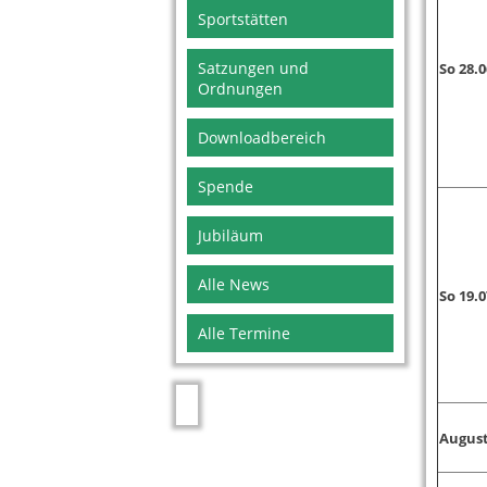
Sportstätten
Satzungen und
So 28.
Ordnungen
Downloadbereich
Spende
Jubiläum
Alle News
So 19.
Alle Termine
August