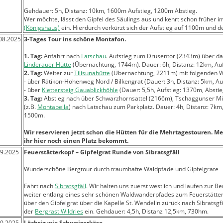
Gehdauer: 5h, Distanz: 10km, 1600m Aufstieg, 1200m Abstieg.
Wer möchte, lässt den Gipfel des Säulings aus und kehrt schon früher 
(Königshaus)
ein. Hierdurch verkürzt sich der Aufstieg auf 1100m und d
.08.2025
3-Tages Tour ins schöne Montafon.
1. Tag:
Anfahrt nach
Latschau
. Aufstieg zum Drusentor (2343m) über d
Linderauer Hütte
(Übernachtung, 1744m). Dauer: 6h, Distanz: 12km, Au
2. Tag:
Weiter zur
Tilisunahütte
(Übernachtung, 2211m) mit folgenden W
- über Rätikon-Höhenweg Nord / Bilkengrat (Dauer: 3h, Distanz: 5km, Au
- über
Klettersteig Gauablickhöhle
(Dauer: 5,5h, Aufstieg: 1370m, Absti
3. Tag:
Abstieg nach über Schwarzhornsattel (2166m), Tschaggunser Mi
(z.B.
Montabella
) nach Latschau zum Parkplatz. Dauer: 4h, Distanz: 7km
1500m.
Wir reservieren jetzt schon die Hütten für die Mehrtagestouren. Me
ihr hier noch einen Platz bekommt.
09.2025
Feuerstätterkopf – Gipfelgrat Runde von Sibratsgfäll
Wunderschöne Bergtour durch traumhafte Waldpfade und Gipfelgrate
Fahrt nach
Sibratsgfäll
. Wir halten uns zuerst westlich und laufen zur B
weiter entlang eines sehr schönen Waldwanderpfades zum Feuerstätte
über den Gipfelgrat über die Kapelle St. Wendelin zürück nach Sibratsgf
der
Bergrast Wildries
ein. Gehdauer: 4,5h, Distanz 12,5km, 730hm.
10.2025
Löchrig wie Schweizerkäse