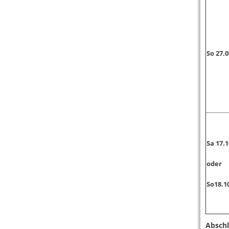
So 27.
Sa 17.1
oder
So18.1
Abschl