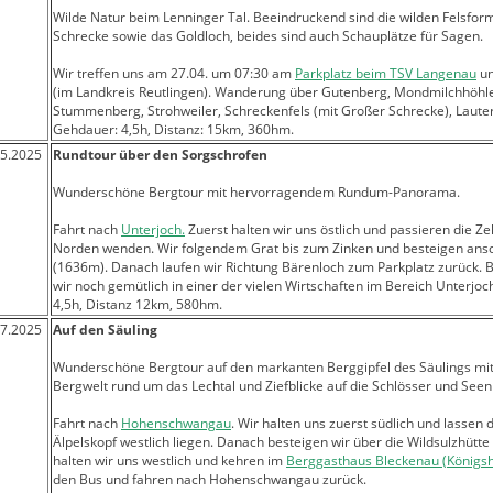
Wilde Natur beim Lenninger Tal. Beeindruckend sind die wilden Felsfor
Schrecke sowie das Goldloch, beides sind auch Schauplätze für Sagen.
Wir treffen uns am 27.04. um 07:30 am
Parkplatz beim TSV Langenau
un
(im
Landkreis Reutlingen
). Wanderung über Gutenberg, Mondmilchhöhle
Stummenberg, Strohweiler, Schreckenfels (mit Großer Schrecke), Lauter
Gehdauer: 4,5h, Distanz: 15km, 360hm.
05.2025
Rundtour über den Sorgschrofen
Wunderschöne Bergtour mit hervorragendem Rundum-Panorama.
Fahrt nach
Unterjoch.
Zuerst halten wir uns östlich und passieren die Z
Norden wenden. Wir folgendem Grat bis zum Zinken und besteigen ans
(1636m). Danach laufen wir Richtung Bärenloch zum Parkplatz zurück. 
wir noch gemütlich in einer der vielen Wirtschaften im Bereich Unterjoc
4,5h, Distanz 12km, 580hm.
07.2025
Auf den Säuling
Wunderschöne Bergtour auf den markanten Berggipfel des Säulings mit 
Bergwelt rund um das Lechtal und Ziefblicke auf die Schlösser und See
Fahrt nach
Hohenschwangau
. Wir halten uns zuerst südlich und lasse
Älpelskopf westlich liegen. Danach besteigen wir über die Wildsulzhütt
halten wir uns westlich und kehren im
Berggasthaus Bleckenau (Königs
den Bus und fahren nach Hohenschwangau zurück.