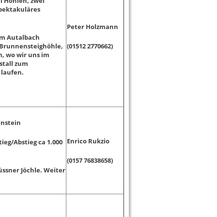
i Höhlen, zwei
spektakuläres
Peter Holzmann
ham Autalbach
e Brunnensteighöhle,
(01512 2770662)
, wo wir uns im
stall zum
 laufen.
enstein
Enrico Rukzio
ieg/Abstieg ca 1.000
(0157 76838658)
üssner Jöchle. Weiter