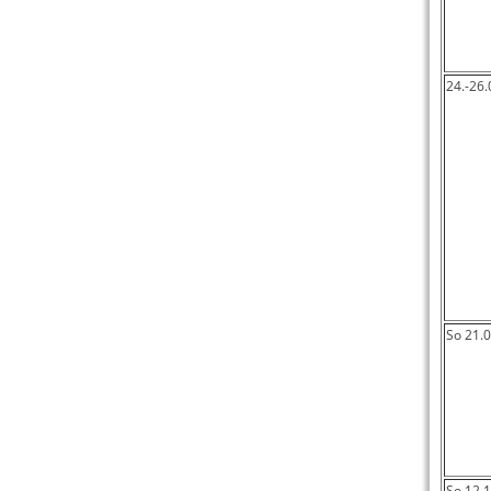
24.-26
So 21.
So 12.