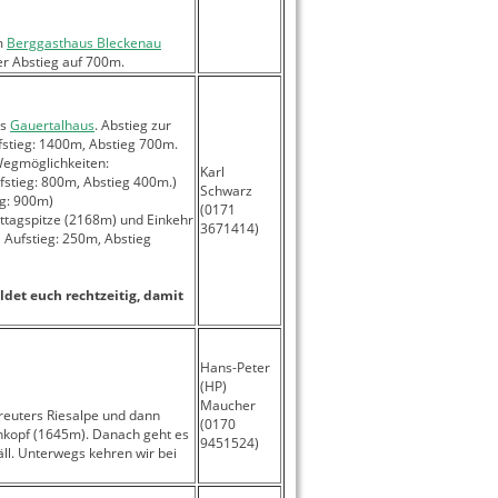
im
Berggasthaus Bleckenau
er Abstieg auf 700m.
as
Gauertalhaus
. Abstieg zur
fstieg: 1400m, Abstieg 700m.
egmöglichkeiten:
Karl
fstieg: 800m, Abstieg 400m.)
Schwarz
eg: 900m)
(0171
ttagspitze (2168m) und Einkehr
3671414)
, Aufstieg: 250m, Abstieg
ldet euch rechtzeitig, damit
Hans-Peter
(HP)
Maucher
ereuters Riesalpe und dann
(0170
nkopf (1645m). Danach geht es
9451524)
äll. Unterwegs kehren wir bei