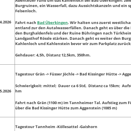
Abenteuer rund um das Kahlenloch bei Bad Überkingen: zwe
Burgruinen, ein Wasserfall, dazu Aussichtskanzeln und ein 
Felsenloch.
04.2026
Fahrt nach
Bad Überkingen
. Wir halten uns zuerst westlic
entland zur den Autalwasserfällen. Danach geht es über di
den Burghaldenfels und der Ruine Bühringen nach Türkheim
Landgasthof Rössle stärken. Danach geht es weiter den Burg
Kahlenloch und Kahlenstein bevor wir zum Parkplatz zurück
Gehdauer: 4,5h, Distanz 12,5km, 350hm.
Tagestour Grän -> Füsser Jöchle -> Bad Kissinger Hütte -> Agg
Schwierigkeit: mittel; Dauer ca 6 Std, Distanz ca 15km; Aufst
hm
05.2026
Fahrt nach Grän (1100 m) im Tannheimer Tal. Aufstieg zum F
über die Bad Kissinger Hütte zum Aggenstein (1085 m)
Tagestour Tannheim -Köllesattel -Gaishorn