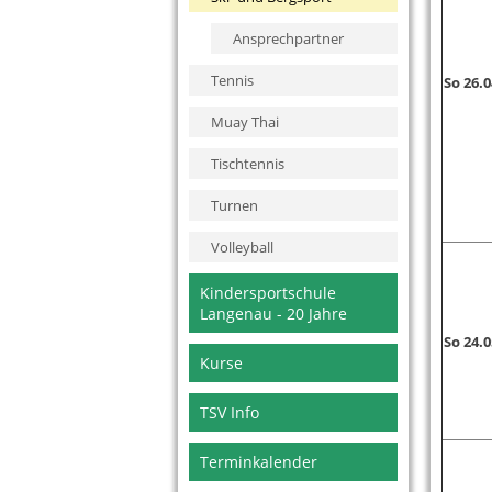
Ansprechpartner
Tennis
So 26.
Muay Thai
Tischtennis
Turnen
Volleyball
Kindersportschule
Langenau - 20 Jahre
So 24.
Kurse
TSV Info
Terminkalender