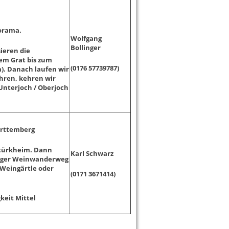
orama.
Wolfgang
Bollinger
ieren die
em Grat bis zum
(0176 57739787)
). Danach laufen wir
hren, kehren wir
Unterjoch / Oberjoch
ürttemberg
rtürkheim. Dann
Karl Schwarz
rger Weinwanderweg
-Weingärtle oder
(0171 3671414)
keit Mittel