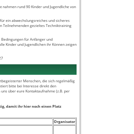
amt nahmen rund 90 Kinder und Jugendliche von
 für ein abwechslungsreiches und sicheres
ren Teilnehmenden gezieltes Techniktraining
te Bedingungen für Anfänger und
alle Kinder und Jugendlichen ihr Können zeigen
27
rtbegeisterter Menschen, die sich regelmäßig
ert bitte bei Interesse direkt den
 uns über eure Kontaktaufnahme (z.B. per
ig, damit ihr hier noch einen Platz
Organisator