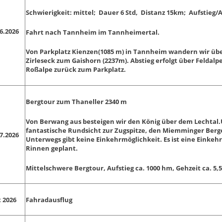
Schwierigkeit: mittel; Dauer 6 Std, Distanz 15km; Aufstieg/A
06.2026
Fahrt nach Tannheim im Tannheimertal.
Von Parkplatz Kienzen(1085 m) in Tannheim wandern wir übe
Zirleseck zum Gaishorn (2237m). Abstieg erfolgt über Feldal
Roßalpe zurück zum Parkplatz.
Bergtour zum Thaneller 2340 m
Von Berwang aus besteigen wir den König über dem Lechtal.
fantastische Rundsicht zur Zugspitze, den Miemminger Berge
07.2026
Unterwegs gibt keine Einkehrmöglichkeit. Es ist eine Einkeh
Rinnen geplant.
Mittelschwere Bergtour, Aufstieg ca. 1000 hm, Gehzeit ca. 5,5
 2026
Fahradausflug