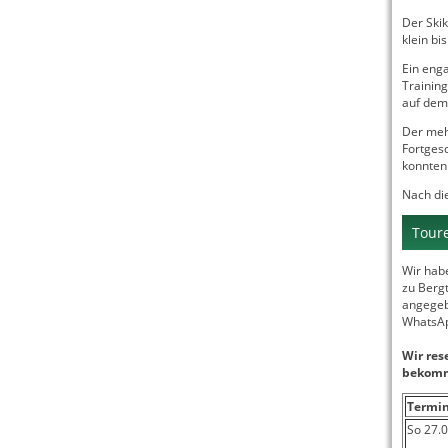
Der Ski
klein bi
Ein eng
Training
auf de
Der mehr
Fortgesc
konnten
Nach di
Tour
Wir hab
zu Bergt
angegeb
WhatsAp
Wir res
bekomm
Termi
So 27.