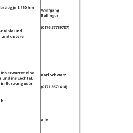
bstieg je 1.150 hm
Wolfgang
Bollinger
(0176 57739787)
r Älple und
pe und untere
Uns erwartet eine
Karl Schwarz
 und ins Lechtal.
r in Berwang oder
(0171 3671414)
 h
alle