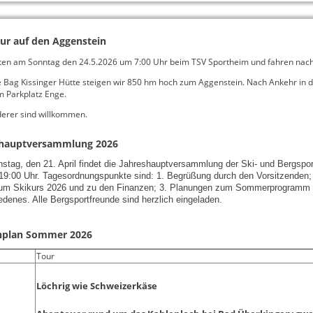
ur auf den Aggenstein
rten am Sonntag den 24.5.2026 um 7:00 Uhr beim TSV Sportheim und fahren nac
e Bag Kissinger Hütte steigen wir 850 hm hoch zum Aggenstein. Nach Ankehr in d
m Parkplatz Enge.
erer sind willkommen.
shauptversammlung 2026
stag, den 21. April findet die Jahreshauptversammlung der Ski- und Bergsport
19:00 Uhr. Tagesordnungspunkte sind: 1. Begrüßung durch den Vorsitzenden;
um Skikurs 2026 und zu den Finanzen; 3. Planungen zum Sommerprogramm 
edenes. Alle Bergsportfreunde sind herzlich eingeladen.
nplan Sommer 2026
Tour
Löchrig wie Schweizerkäse