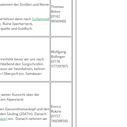
mationen der Großen und Kleine
Thomas
Böhm
(0162
d fahren dann nach
Schlattstall
9656940)
, Ruine Sperberseck,
quelle und Goldloch.
Wolfgang
Bollinger
ehrerhöfe bevor wir uns nach
(0176
chließend den Sorgschrofen
57739787)
Bevor wir heimfahren, kehren
h / Oberjoch ein. Gehdauer:
weiter Aussicht über die
n am Alpenrand.
Enrico
n den Gassenthomaskopf und den
Rukzio
e den Säuling (2047m). Danach
(0157
haus)
ein. Danach nehmen wir
76838658)