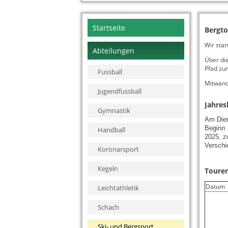
Navigation
Startseite
Bergto
überspringen
Wir sta
Abteilungen
Über di
Pfad zu
Fussball
Mitwand
Jugendfussball
Jahre
Gymnastik
Am Dien
Beginn 
Handball
2025, z
Verschi
Koronarsport
Kegeln
Toure
Datum
Leichtathletik
Schach
Ski- und Bergsport