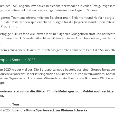
kurs des TSV Langenau war auch in diesem Jahr wieder ein voller Erfolg. Insges
s groß am Kurs teil und verbrachten gemeinsam tolle Tage im Schnee.
agiertes Team aus ehrenamtlichen Skilehrerinnen, Skilehrern und Helfern sorgte
 auf der Piste. Neben spielerischen Übungen für die Jüngeren stand für die älte
m Programm.
tägige Skikurs fand wie letztes Jahr im Skigebiet Grasgehren statt und bot bes
hrittene. Den krönenden Abschluss bildete ein tolles Abschlussrennen, bei dem 
.
esem gelungenen Skikurs freut sich das gesamte Team bereits auf die Saison 20
enplan Sommer 2025
en 2025 wieder viel vor. Die Bergsportgruppe besteht aus einer Gruppe bergspo
ouren verabredet. Jeder ist eingeladen an unseren Touren mitzuwandern. Kontakti
enen Organisator. Auch neue Mitwanderer sind herzlich willkommen! Wir freuen
p).
ervieren jetzt schon die Hütten für die Mehrtagestour. Meldet euch rechtzeit
t.
n
Tour
04.2025
Über die Ruine Sperberseck zur Kleinen Schrecke