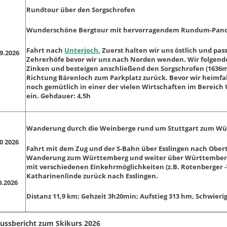
Rundtour über den Sorgschrofen
Wunderschöne Bergtour mit hervorragendem Rundum-Pan
Fahrt nach
Unterjoch.
Zuerst halten wir uns östlich und pass
09.2026
Zehrerhöfe bevor wir uns nach Norden wenden. Wir folgend
Zinken und besteigen anschließend den Sorgschrofen (1636m
Richtung Bärenloch zum Parkplatz zurück. Bevor wir heimfa
noch gemütlich in einer der vielen Wirtschaften im Bereich 
ein. Gehdauer: 4,5h
Wanderung durch die Weinberge rund um Stuttgart zum W
0 2026
Fahrt mit dem Zug und der S-Bahn über Esslingen nach Obe
Wanderung zum Württemberg und weiter über Württembe
mit verschiedenen Einkehrmöglichkeiten (z.B. Rotenberger 
Katharinenlinde zurück nach Esslingen.
0.2026
Distanz 11,9 km; Gehzeit 3h20min; Aufstieg 313 hm, Schwierig
ussbericht zum Skikurs 2026