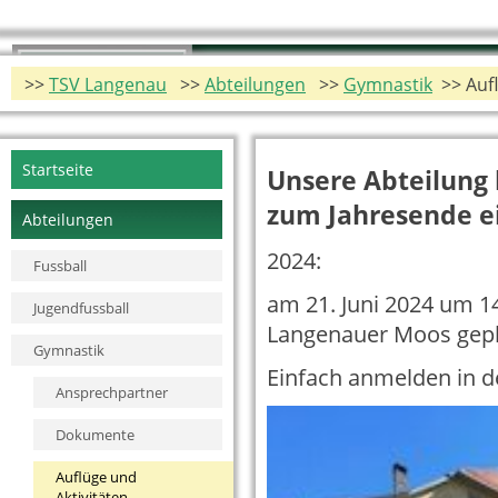
>>
TSV Langenau
>>
Abteilungen
>>
Gymnastik
>> Aufl
Navigation
Startseite
Unsere Abteilung 
überspringen
zum Jahresende e
Abteilungen
2024:
Fussball
am 21. Juni 2024 um 1
Jugendfussball
Langenauer Moos gepl
Gymnastik
Einfach anmelden in d
Ansprechpartner
Dokumente
Auflüge und
Aktivitäten