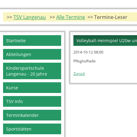
>>
TSV Langenau
>>
Alle Termine
>> Termine-Leser
Navigation
Startseite
Volleyball-Heimspiel U20w 
überspringen
2014-10-12 08:00
Abteilungen
Pfleghofhalle
Kindersportschule
Langenau - 20 Jahre
Zurück
Kurse
TSV Info
Terminkalender
Sportstätten