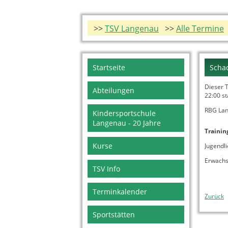
>>
TSV Langenau
>>
Alle Termine
Navigation
Startseite
Schac
überspringen
Dieser 
Abteilungen
22:00
st
RBG Lan
Kindersportschule
Langenau - 20 Jahre
Trainin
Kurse
Jugendli
Erwachs
TSV Info
Terminkalender
Zurück
Sportstätten