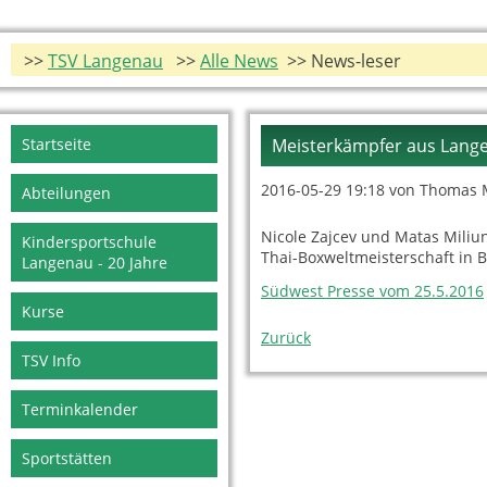
>>
TSV Langenau
>>
Alle News
>> News-leser
Navigation
Startseite
Meisterkämpfer aus Lange
überspringen
2016-05-29 19:18
von Thomas 
Abteilungen
Nicole Zajcev und Matas Mili
Kindersportschule
Thai-Boxweltmeisterschaft in B
Langenau - 20 Jahre
Südwest Presse vom 25.5.2016
Kurse
Zurück
TSV Info
Terminkalender
Sportstätten