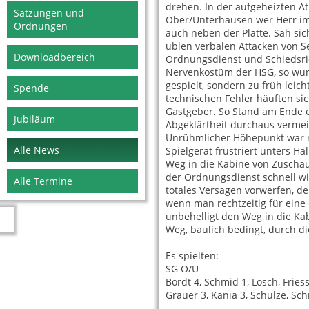
drehen. In der aufgeheizten A
Satzungen und
Ober/Unterhausen wer Herr im 
Ordnungen
auch neben der Platte. Sah si
üblen verbalen Attacken von S
Downloadbereich
Ordnungsdienst und Schiedsric
Nervenkostüm der HSG, so wur
gespielt, sondern zu früh leic
Spende
technischen Fehler häuften sic
Gastgeber. So Stand am Ende e
Jubiläum
Abgeklärtheit durchaus verme
Unrühmlicher Höhepunkt war 
Alle News
Spielgerät frustriert unters H
Weg in die Kabine von Zuschau
der Ordnungsdienst schnell w
Alle Termine
totales Versagen vorwerfen, d
wenn man rechtzeitig für eine 
unbehelligt den Weg in die Ka
Weg, baulich bedingt, durch d
Es spielten:
SG O/U
Bordt 4, Schmid 1, Losch, Friess
Grauer 3, Kania 3, Schulze, Sch