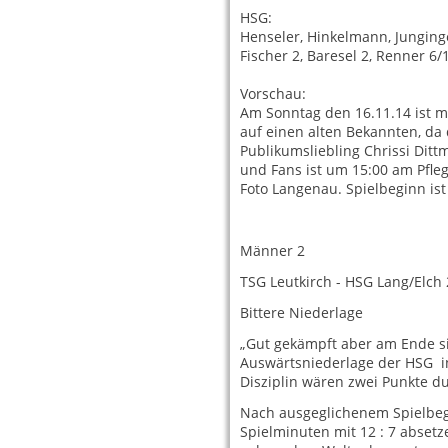
HSG:
Henseler, Hinkelmann, Junginge
Fischer 2, Baresel 2, Renner 6/
Vorschau:
Am Sonntag den 16.11.14 ist ma
auf einen alten Bekannten, d
Publikumsliebling Chrissi Ditt
und Fans ist um 15:00 am Pfle
Foto Langenau. Spielbeginn ist
Männer 2
TSG Leutkirch - HSG Lang/Elch 
Bittere Niederlage
„Gut gekämpft aber am Ende sic
Auswärtsniederlage der HSG in
Disziplin wären zwei Punkte 
Nach ausgeglichenem Spielbeg
Spielminuten mit 12 : 7 abset