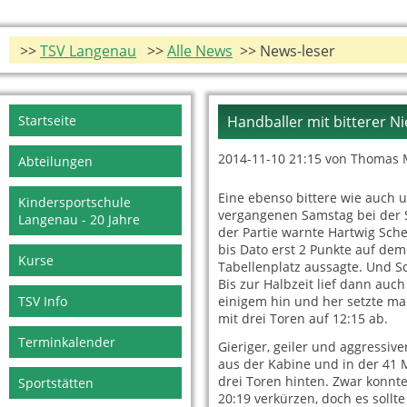
>>
TSV Langenau
>>
Alle News
>> News-leser
Navigation
Startseite
Handballer mit bitterer N
überspringen
2014-11-10 21:15
von Thomas 
Abteilungen
Eine ebenso bittere wie auch 
Kindersportschule
vergangenen Samstag bei der
Langenau - 20 Jahre
der Partie warnte Hartwig Sc
bis Dato erst 2 Punkte auf dem 
Kurse
Tabellenplatz aussagte. Und Sc
Bis zur Halbzeit lief dann auch
TSV Info
einigem hin und her setzte man
mit drei Toren auf 12:15 ab.
Terminkalender
Gieriger, geiler und aggressiv
aus der Kabine und in der 41 
drei Toren hinten. Zwar konnt
Sportstätten
20:19 verkürzen, doch es sollt