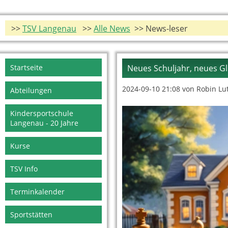
>>
TSV Langenau
>>
Alle News
>> News-leser
Navigation
Startseite
Neues Schuljahr, neues G
überspringen
2024-09-10 21:08
von Robin Lu
Abteilungen
Kindersportschule
Langenau - 20 Jahre
Kurse
TSV Info
Terminkalender
Sportstätten