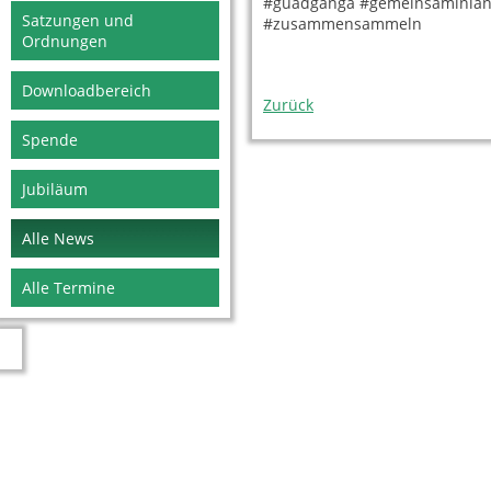
#guadganga #gemeinsaminlan
Satzungen und
#zusammensammeln
Ordnungen
Downloadbereich
Zurück
Spende
Jubiläum
Alle News
Alle Termine