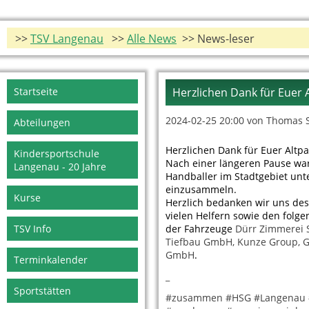
>>
TSV Langenau
>>
Alle News
>> News-leser
Navigation
Startseite
Herzlichen Dank für Euer A
überspringen
2024-02-25 20:00
von Thomas S
Abteilungen
Herzlichen Dank für Euer Altpa
Kindersportschule
Nach einer längeren Pause war
Langenau - 20 Jahre
Handballer im Stadtgebiet unt
einzusammeln.
Kurse
Herzlich bedanken wir uns desh
vielen Helfern sowie den folg
TSV Info
der Fahrzeuge
Dürr Zimmerei 
Tiefbau GmbH
, Kunze Group, 
GmbH
.
Terminkalender
_
Sportstätten
#zusammen #HSG #Langenau #