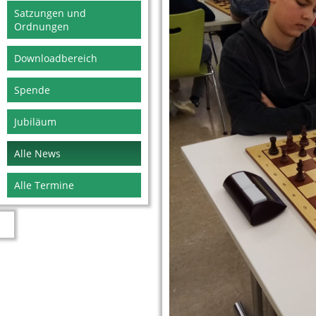
Satzungen und
Ordnungen
Downloadbereich
Spende
Jubiläum
Alle News
Alle Termine