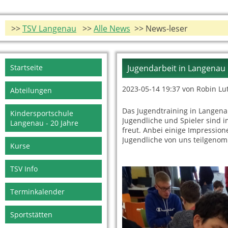
>>
TSV Langenau
>>
Alle News
>> News-leser
Navigation
Startseite
Jugendarbeit in Langenau
überspringen
2023-05-14 19:37
von Robin Lu
Abteilungen
Das Jugendtraining in Langena
Kindersportschule
Jugendliche und Spieler sind 
Langenau - 20 Jahre
freut. Anbei einige Impression
Jugendliche von uns teilgeno
Kurse
TSV Info
Terminkalender
Sportstätten