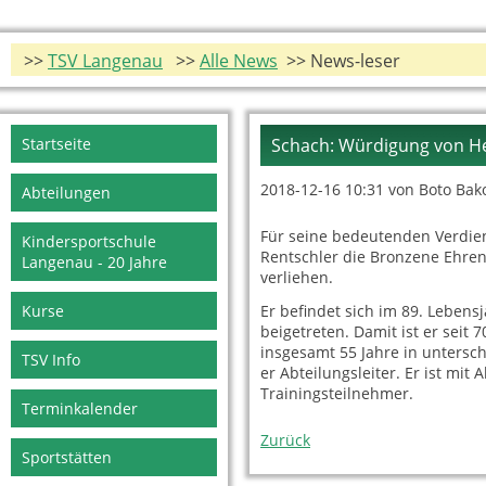
>>
TSV Langenau
>>
Alle News
>> News-leser
Navigation
Startseite
Schach: Würdigung von H
überspringen
2018-12-16 10:31
von Boto Bak
Abteilungen
Für seine bedeutenden Verdie
Kindersportschule
Rentschler die Bronzene Ehr
Langenau - 20 Jahre
verliehen.
Kurse
Er befindet sich im 89. Lebens
beigetreten. Damit ist er seit 
insgesamt 55 Jahre in untersch
TSV Info
er Abteilungsleiter. Er ist mit
Trainingsteilnehmer.
Terminkalender
Zurück
Sportstätten